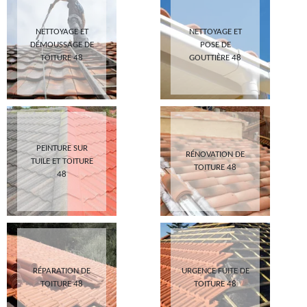
NETTOYAGE ET
NETTOYAGE ET
DÉMOUSSAGE DE
POSE DE
TOITURE 48
GOUTTIÈRE 48
PEINTURE SUR
RÉNOVATION DE
TUILE ET TOITURE
TOITURE 48
48
RÉPARATION DE
URGENCE FUITE DE
TOITURE 48
TOITURE 48