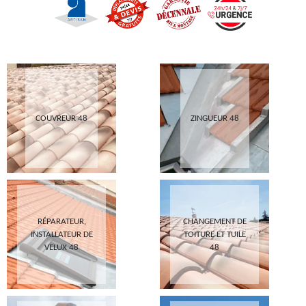
COUVREUR 48
ZINGUEUR 48
RÉPARATEUR,
CHANGEMENT DE
INSTALLATEUR DE
TOITURE ET TUILE
VELUX 48
48