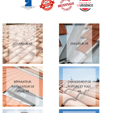
COUVREUR 48
ZINGUEUR 48
RÉPARATEUR,
CHANGEMENT DE
INSTALLATEUR DE
TOITURE ET TUILE
VELUX 48
48