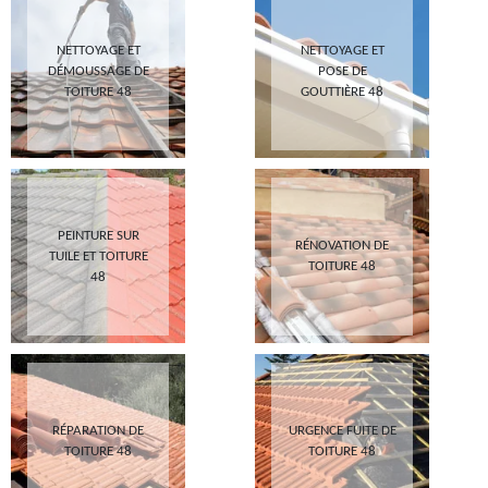
NETTOYAGE ET
NETTOYAGE ET
DÉMOUSSAGE DE
POSE DE
TOITURE 48
GOUTTIÈRE 48
PEINTURE SUR
RÉNOVATION DE
TUILE ET TOITURE
TOITURE 48
48
RÉPARATION DE
URGENCE FUITE DE
TOITURE 48
TOITURE 48