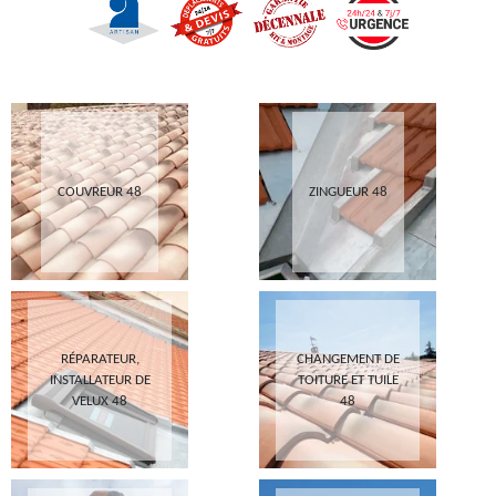
COUVREUR 48
ZINGUEUR 48
RÉPARATEUR,
CHANGEMENT DE
INSTALLATEUR DE
TOITURE ET TUILE
VELUX 48
48