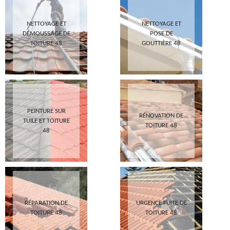
NETTOYAGE ET
NETTOYAGE ET
DÉMOUSSAGE DE
POSE DE
TOITURE 48
GOUTTIÈRE 48
PEINTURE SUR
RÉNOVATION DE
TUILE ET TOITURE
TOITURE 48
48
RÉPARATION DE
URGENCE FUITE DE
TOITURE 48
TOITURE 48