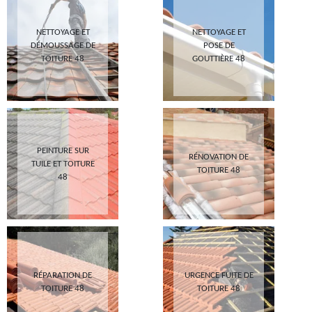
NETTOYAGE ET
NETTOYAGE ET
DÉMOUSSAGE DE
POSE DE
TOITURE 48
GOUTTIÈRE 48
PEINTURE SUR
RÉNOVATION DE
TUILE ET TOITURE
TOITURE 48
48
RÉPARATION DE
URGENCE FUITE DE
TOITURE 48
TOITURE 48