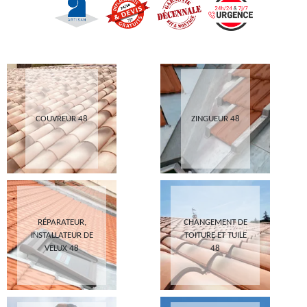
COUVREUR 48
ZINGUEUR 48
RÉPARATEUR,
CHANGEMENT DE
INSTALLATEUR DE
TOITURE ET TUILE
VELUX 48
48