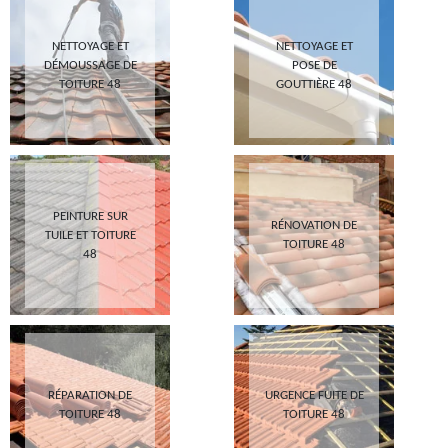
NETTOYAGE ET
NETTOYAGE ET
DÉMOUSSAGE DE
POSE DE
TOITURE 48
GOUTTIÈRE 48
PEINTURE SUR
RÉNOVATION DE
TUILE ET TOITURE
TOITURE 48
48
RÉPARATION DE
URGENCE FUITE DE
TOITURE 48
TOITURE 48