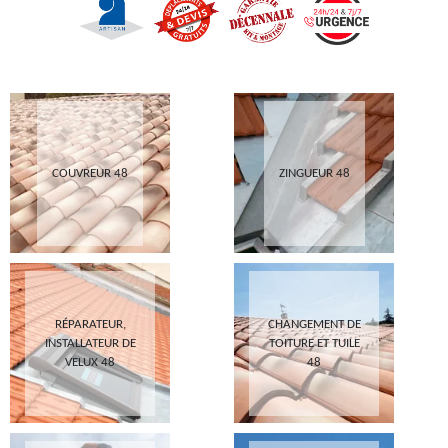
COUVREUR 48
ZINGUEUR 48
RÉPARATEUR,
CHANGEMENT DE
INSTALLATEUR DE
TOITURE ET TUILE
VELUX 48
48