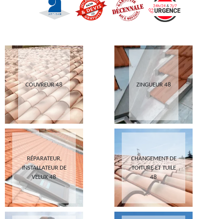
COUVREUR 48
ZINGUEUR 48
RÉPARATEUR,
CHANGEMENT DE
INSTALLATEUR DE
TOITURE ET TUILE
VELUX 48
48