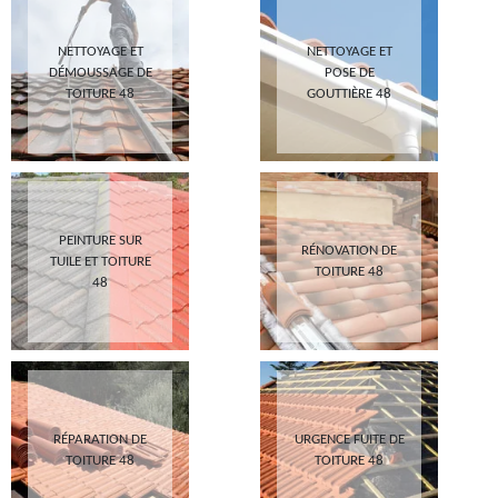
NETTOYAGE ET
NETTOYAGE ET
DÉMOUSSAGE DE
POSE DE
TOITURE 48
GOUTTIÈRE 48
PEINTURE SUR
RÉNOVATION DE
TUILE ET TOITURE
TOITURE 48
48
RÉPARATION DE
URGENCE FUITE DE
TOITURE 48
TOITURE 48