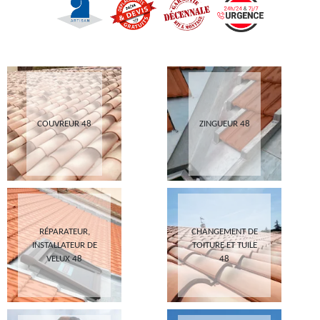
COUVREUR 48
ZINGUEUR 48
RÉPARATEUR,
CHANGEMENT DE
INSTALLATEUR DE
TOITURE ET TUILE
VELUX 48
48