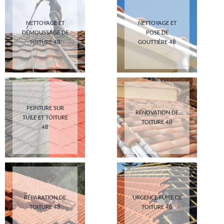
NETTOYAGE ET
NETTOYAGE ET
DÉMOUSSAGE DE
POSE DE
TOITURE 48
GOUTTIÈRE 48
PEINTURE SUR
RÉNOVATION DE
TUILE ET TOITURE
TOITURE 48
48
RÉPARATION DE
URGENCE FUITE DE
TOITURE 48
TOITURE 48