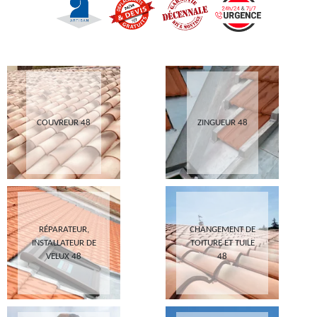
COUVREUR 48
ZINGUEUR 48
RÉPARATEUR,
CHANGEMENT DE
INSTALLATEUR DE
TOITURE ET TUILE
VELUX 48
48