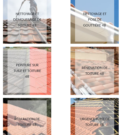
NETTOYAGE ET
NETTOYAGE ET
DÉMOUSSAGE DE
POSE DE
TOITURE 48
GOUTTIÈRE 48
PEINTURE SUR
RÉNOVATION DE
TUILE ET TOITURE
TOITURE 48
48
RÉPARATION DE
URGENCE FUITE DE
TOITURE 48
TOITURE 48