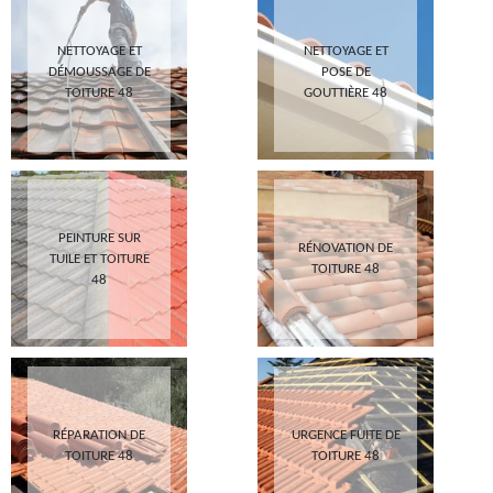
NETTOYAGE ET
NETTOYAGE ET
DÉMOUSSAGE DE
POSE DE
TOITURE 48
GOUTTIÈRE 48
PEINTURE SUR
RÉNOVATION DE
TUILE ET TOITURE
TOITURE 48
48
RÉPARATION DE
URGENCE FUITE DE
TOITURE 48
TOITURE 48