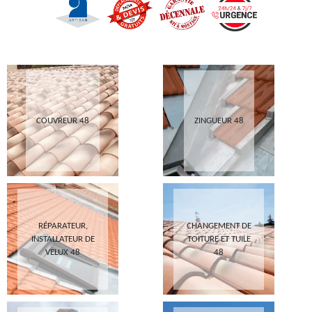
COUVREUR 48
ZINGUEUR 48
RÉPARATEUR,
CHANGEMENT DE
INSTALLATEUR DE
TOITURE ET TUILE
VELUX 48
48