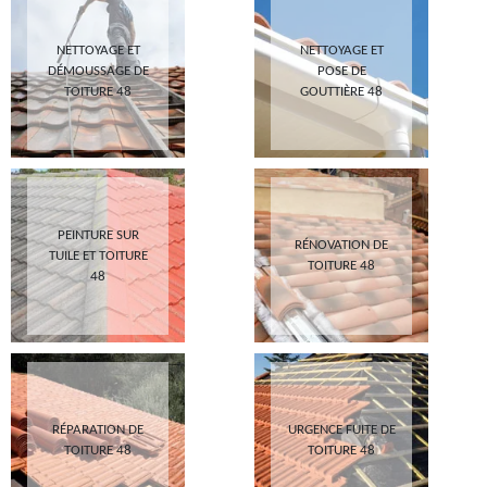
NETTOYAGE ET
NETTOYAGE ET
DÉMOUSSAGE DE
POSE DE
TOITURE 48
GOUTTIÈRE 48
PEINTURE SUR
RÉNOVATION DE
TUILE ET TOITURE
TOITURE 48
48
RÉPARATION DE
URGENCE FUITE DE
TOITURE 48
TOITURE 48