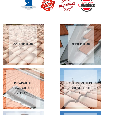
COUVREUR 48
ZINGUEUR 48
RÉPARATEUR,
CHANGEMENT DE
INSTALLATEUR DE
TOITURE ET TUILE
VELUX 48
48