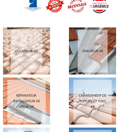
COUVREUR 48
ZINGUEUR 48
RÉPARATEUR,
CHANGEMENT DE
INSTALLATEUR DE
TOITURE ET TUILE
VELUX 48
48