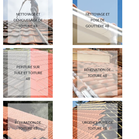
NETTOYAGE ET
NETTOYAGE ET
DÉMOUSSAGE DE
POSE DE
TOITURE 48
GOUTTIÈRE 48
PEINTURE SUR
RÉNOVATION DE
TUILE ET TOITURE
TOITURE 48
48
RÉPARATION DE
URGENCE FUITE DE
TOITURE 48
TOITURE 48