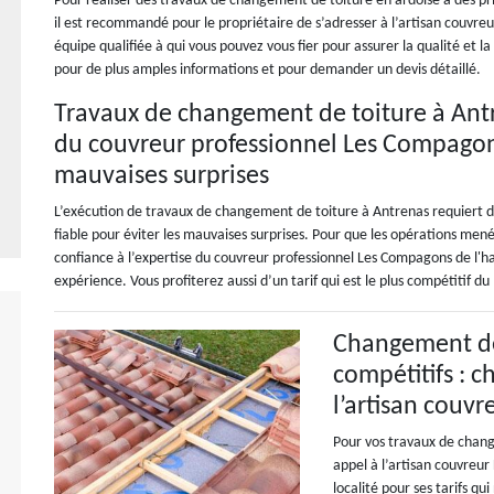
Pour réaliser des travaux de changement de toiture en ardoise à des pr
il est recommandé pour le propriétaire de s’adresser à l’artisan couvre
équipe qualifiée à qui vous pouvez vous fier pour assurer la qualité et l
pour de plus amples informations et pour demander un devis détaillé.
Travaux de changement de toiture à Ant
du couvreur professionnel Les Compagons 
mauvaises surprises
L’exécution de travaux de changement de toiture à Antrenas requiert du p
fiable pour éviter les mauvaises surprises. Pour que les opérations menée
confiance à l’expertise du couvreur professionnel Les Compagons de l'hab
expérience. Vous profiterez aussi d’un tarif qui est le plus compétitif d
Changement de 
compétitifs : c
l’artisan couv
Pour vos travaux de change
appel à l’artisan couvreur
localité pour ses tarifs qu