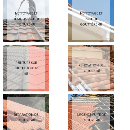
NETTOYAGE ET
NETTOYAGE ET
DÉMOUSSAGE DE
POSE DE
TOITURE 48
GOUTTIÈRE 48
PEINTURE SUR
RÉNOVATION DE
TUILE ET TOITURE
TOITURE 48
48
RÉPARATION DE
URGENCE FUITE DE
TOITURE 48
TOITURE 48