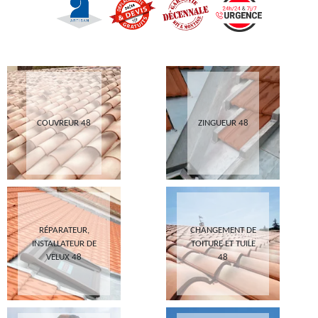
COUVREUR 48
ZINGUEUR 48
RÉPARATEUR,
CHANGEMENT DE
INSTALLATEUR DE
TOITURE ET TUILE
VELUX 48
48