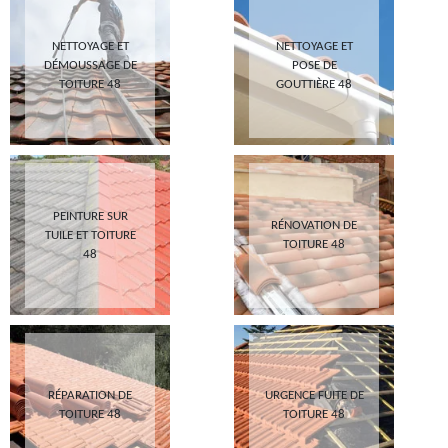
NETTOYAGE ET
NETTOYAGE ET
DÉMOUSSAGE DE
POSE DE
TOITURE 48
GOUTTIÈRE 48
PEINTURE SUR
RÉNOVATION DE
TUILE ET TOITURE
TOITURE 48
48
RÉPARATION DE
URGENCE FUITE DE
TOITURE 48
TOITURE 48