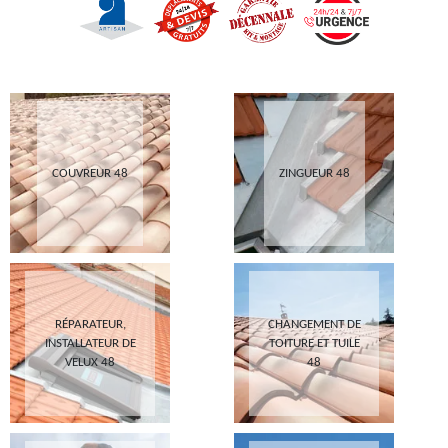
COUVREUR 48
ZINGUEUR 48
RÉPARATEUR,
CHANGEMENT DE
INSTALLATEUR DE
TOITURE ET TUILE
VELUX 48
48