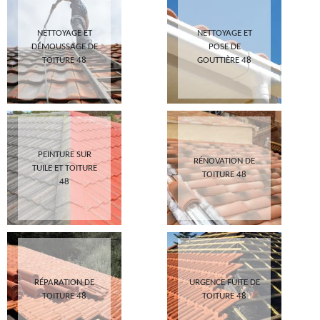
NETTOYAGE ET
NETTOYAGE ET
DÉMOUSSAGE DE
POSE DE
TOITURE 48
GOUTTIÈRE 48
PEINTURE SUR
RÉNOVATION DE
TUILE ET TOITURE
TOITURE 48
48
RÉPARATION DE
URGENCE FUITE DE
TOITURE 48
TOITURE 48