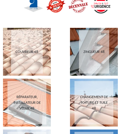
COUVREUR 48
ZINGUEUR 48
RÉPARATEUR,
CHANGEMENT DE
INSTALLATEUR DE
TOITURE ET TUILE
VELUX 48
48