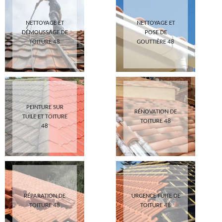
NETTOYAGE ET
NETTOYAGE ET
DÉMOUSSAGE DE
POSE DE
TOITURE 48
GOUTTIÈRE 48
PEINTURE SUR
RÉNOVATION DE
TUILE ET TOITURE
TOITURE 48
48
RÉPARATION DE
URGENCE FUITE DE
TOITURE 48
TOITURE 48