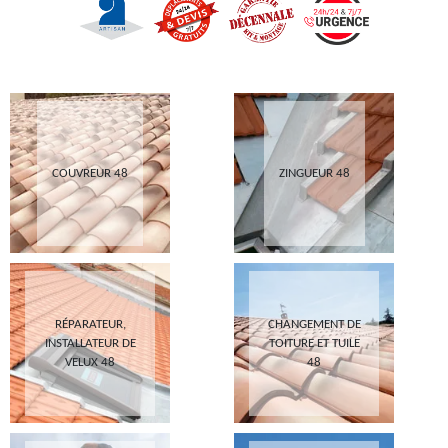
COUVREUR 48
ZINGUEUR 48
RÉPARATEUR,
CHANGEMENT DE
INSTALLATEUR DE
TOITURE ET TUILE
VELUX 48
48