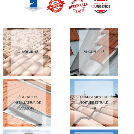
COUVREUR 48
ZINGUEUR 48
RÉPARATEUR,
CHANGEMENT DE
INSTALLATEUR DE
TOITURE ET TUILE
VELUX 48
48