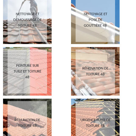
NETTOYAGE ET
NETTOYAGE ET
DÉMOUSSAGE DE
POSE DE
TOITURE 48
GOUTTIÈRE 48
PEINTURE SUR
RÉNOVATION DE
TUILE ET TOITURE
TOITURE 48
48
RÉPARATION DE
URGENCE FUITE DE
TOITURE 48
TOITURE 48