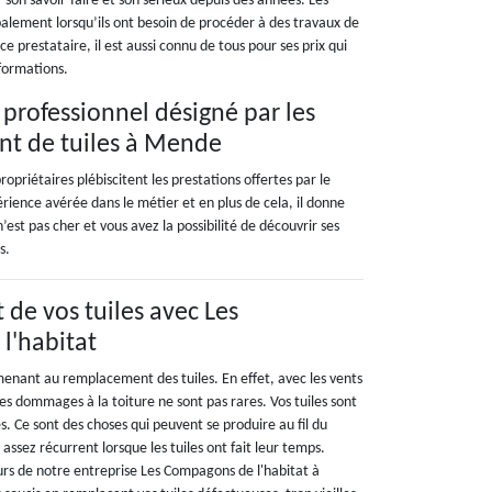
son savoir-faire et son sérieux depuis des années. Les
cipalement lorsqu’ils ont besoin de procéder à des travaux de
 prestataire, il est aussi connu de tous pour ses prix qui
nformations.
 professionnel désigné par les
nt de tuiles à Mende
priétaires plébiscitent les prestations offertes par le
rience avérée dans le métier et en plus de cela, il donne
’est pas cher et vous avez la possibilité de découvrir ses
s.
de vos tuiles avec Les
l'habitat
 menant au remplacement des tuiles. En effet, avec les vents
 les dommages à la toiture ne sont pas rares. Vos tuiles sont
Ce sont des choses qui peuvent se produire au fil du
assez récurrent lorsque les tuiles ont fait leur temps.
urs de notre entreprise Les Compagons de l'habitat à