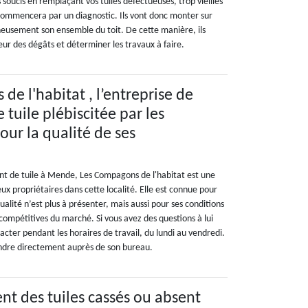
oucis en remplaçant vos tuiles défectueuses, trop vieilles
commencera par un diagnostic. Ils vont donc monter sur
igneusement son ensemble du toit. De cette manière, ils
ur des dégâts et déterminer les travaux à faire.
e l'habitat , l’entreprise de
tuile plébiscitée par les
our la qualité de ses
t de tuile à Mende, Les Compagons de l'habitat est une
x propriétaires dans cette localité. Elle est connue pour
ualité n’est plus à présenter, mais aussi pour ses conditions
s compétitives du marché. Si vous avez des questions à lui
acter pendant les horaires de travail, du lundi au vendredi.
endre directement auprès de son bureau.
t des tuiles cassés ou absent