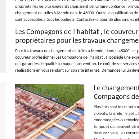
L’entreprise de couverture Les Compagons de l'habitat est réputée pour 
propriétaires les plus exigeants choisissent de lui faire confiance, prin
changement de tuiles à Mende dans le 48000. Outre la qualification de ce
sont accessibles à tous les budgets. Contactez-la pour de plus amples i
Les Compagons de l'habitat , le couvreur
propriétaires pour les travaux changeme
Pour les travaux de changement de tuiles à Mende, dans le 48000, les pro
couvreur professionnel Les Compagons de l'habitat . Il possède une expé
des garanties de qualité à chaque intervention. Le coût de ses services n
réalisations en vous rendant sur son site internet. Demandez-lui un devi
Le changement 
Compagons de 
Plusieurs sont les raisons
violents, la grêle, le gel…
endommagées ou envolées. 
temps et qui peuvent être 
Rassurez-vous, les couvre