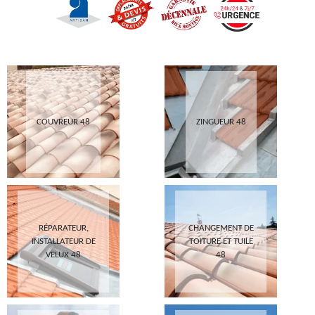
COUVREUR 48
ZINGUEUR 48
RÉPARATEUR,
CHANGEMENT DE
INSTALLATEUR DE
TOITURE ET TUILE
VELUX 48
48