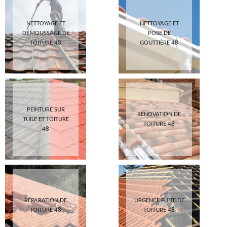
NETTOYAGE ET
NETTOYAGE ET
DÉMOUSSAGE DE
POSE DE
TOITURE 48
GOUTTIÈRE 48
PEINTURE SUR
RÉNOVATION DE
TUILE ET TOITURE
TOITURE 48
48
RÉPARATION DE
URGENCE FUITE DE
TOITURE 48
TOITURE 48