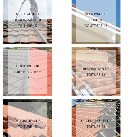
NETTOYAGE ET
NETTOYAGE ET
DÉMOUSSAGE DE
POSE DE
TOITURE 48
GOUTTIÈRE 48
PEINTURE SUR
RÉNOVATION DE
TUILE ET TOITURE
TOITURE 48
48
RÉPARATION DE
URGENCE FUITE DE
TOITURE 48
TOITURE 48