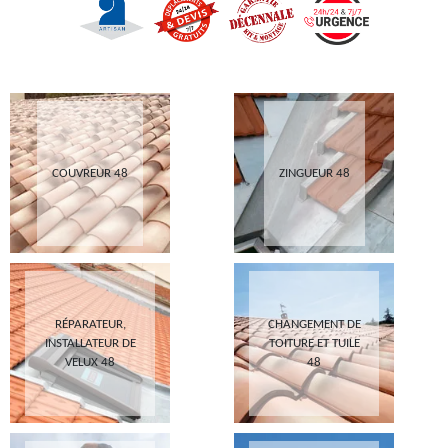
COUVREUR 48
ZINGUEUR 48
RÉPARATEUR,
CHANGEMENT DE
INSTALLATEUR DE
TOITURE ET TUILE
VELUX 48
48