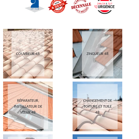
COUVREUR 48
ZINGUEUR 48
RÉPARATEUR,
CHANGEMENT DE
INSTALLATEUR DE
TOITURE ET TUILE
VELUX 48
48