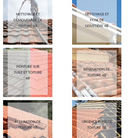
NETTOYAGE ET
NETTOYAGE ET
DÉMOUSSAGE DE
POSE DE
TOITURE 48
GOUTTIÈRE 48
PEINTURE SUR
RÉNOVATION DE
TUILE ET TOITURE
TOITURE 48
48
RÉPARATION DE
URGENCE FUITE DE
TOITURE 48
TOITURE 48