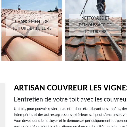
NETTOYAGE ET
CHANGEMENT DE
DÉMOUSSAGE DE
TOITURE ET TUILE 48
TOITURE 48
ARTISAN COUVREUR LES VIGNE
L’entretien de votre toit avec les couvre
Un toit, pour pouvoir rester beau et en bon état durant des années, de
intempéries et des autres agressions extérieures, il peut s’encrasser, v
Vous devez donc le nettoyer et le démousser périodiquement, et penser
nécessaire. Vous résidez à Les Vignes ou dans ses localités avoisinante