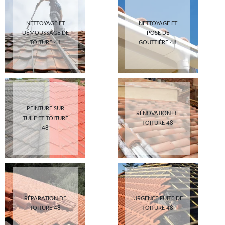
NETTOYAGE ET
NETTOYAGE ET
DÉMOUSSAGE DE
POSE DE
TOITURE 48
GOUTTIÈRE 48
PEINTURE SUR
RÉNOVATION DE
TUILE ET TOITURE
TOITURE 48
48
RÉPARATION DE
URGENCE FUITE DE
TOITURE 48
TOITURE 48