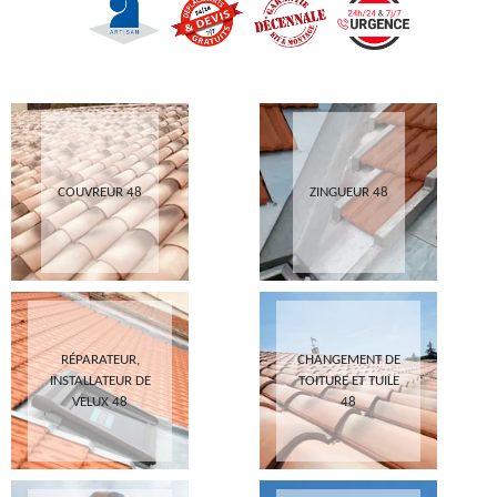
COUVREUR 48
ZINGUEUR 48
RÉPARATEUR,
CHANGEMENT DE
INSTALLATEUR DE
TOITURE ET TUILE
VELUX 48
48