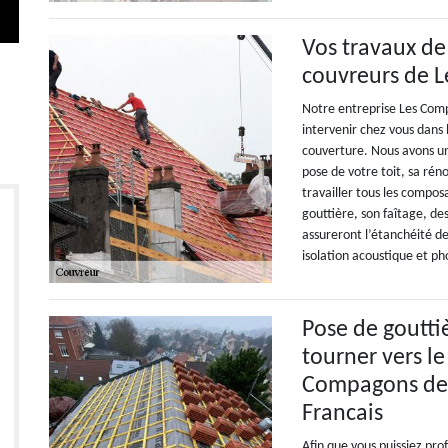
Vos travaux de
couvreurs de L
Notre entreprise Les Compa
intervenir chez vous dans
couverture. Nous avons un
pose de votre toit, sa rén
travailler tous les compo
gouttière, son faîtage, de
assureront l’étanchéité de 
isolation acoustique et p
Pose de gouttiè
tourner vers l
Compagons de l
Francais
Afin que vous puissiez pro