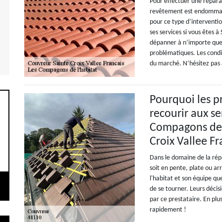
Pour effectuer une réparat
revêtement est endommagé,
pour ce type d’interventi
ses services si vous êtes à
dépanner à n’importe que
problématiques. Les condit
du marché. N’hésitez pas à
Pourquoi les pr
recourir aux se
Compagons de l
Croix Vallee Fr
Dans le domaine de la répar
soit en pente, plate ou ar
l'habitat et son équipe que
de se tourner. Leurs déci
par ce prestataire. En plus
rapidement !