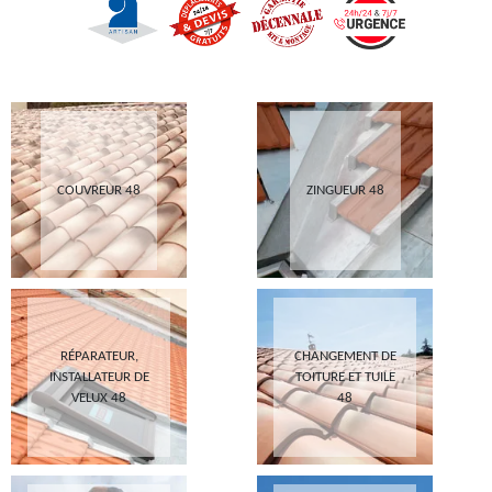
COUVREUR 48
ZINGUEUR 48
RÉPARATEUR,
CHANGEMENT DE
INSTALLATEUR DE
TOITURE ET TUILE
VELUX 48
48