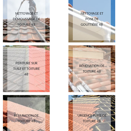
NETTOYAGE ET
NETTOYAGE ET
DÉMOUSSAGE DE
POSE DE
TOITURE 48
GOUTTIÈRE 48
PEINTURE SUR
RÉNOVATION DE
TUILE ET TOITURE
TOITURE 48
48
RÉPARATION DE
URGENCE FUITE DE
TOITURE 48
TOITURE 48