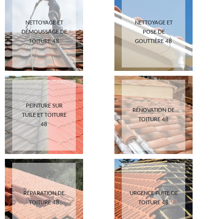
NETTOYAGE ET
NETTOYAGE ET
DÉMOUSSAGE DE
POSE DE
TOITURE 48
GOUTTIÈRE 48
PEINTURE SUR
RÉNOVATION DE
TUILE ET TOITURE
TOITURE 48
48
RÉPARATION DE
URGENCE FUITE DE
TOITURE 48
TOITURE 48