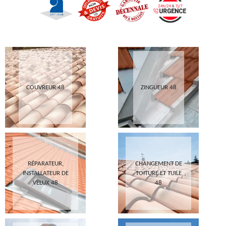
COUVREUR 48
ZINGUEUR 48
RÉPARATEUR,
CHANGEMENT DE
INSTALLATEUR DE
TOITURE ET TUILE
VELUX 48
48