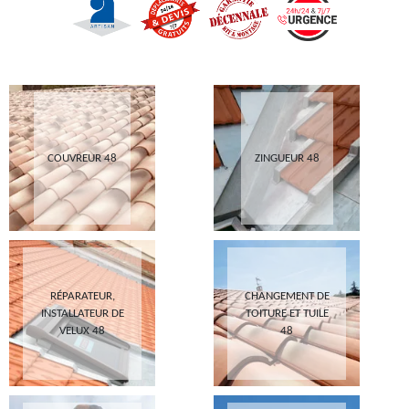
COUVREUR 48
ZINGUEUR 48
RÉPARATEUR,
CHANGEMENT DE
INSTALLATEUR DE
TOITURE ET TUILE
VELUX 48
48