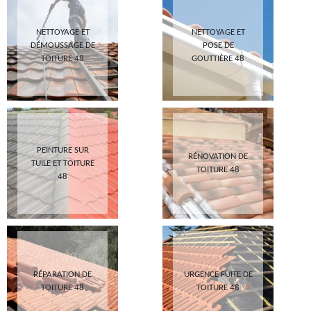
NETTOYAGE ET
NETTOYAGE ET
DÉMOUSSAGE DE
POSE DE
TOITURE 48
GOUTTIÈRE 48
PEINTURE SUR
RÉNOVATION DE
TUILE ET TOITURE
TOITURE 48
48
RÉPARATION DE
URGENCE FUITE DE
TOITURE 48
TOITURE 48