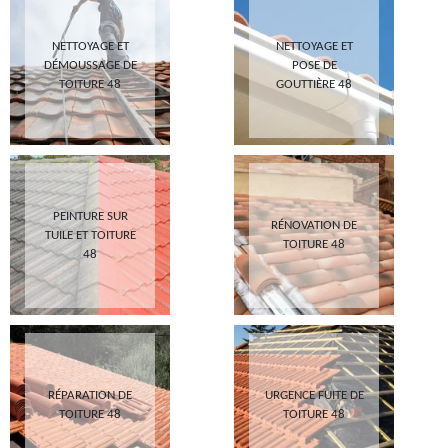
NETTOYAGE ET
NETTOYAGE ET
DÉMOUSSAGE DE
POSE DE
TOITURE 48
GOUTTIÈRE 48
PEINTURE SUR
RÉNOVATION DE
TUILE ET TOITURE
TOITURE 48
48
RÉPARATION DE
URGENCE FUITE DE
TOITURE 48
TOITURE 48