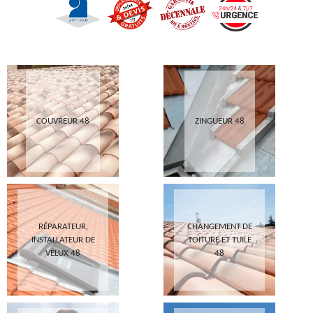
COUVREUR 48
ZINGUEUR 48
RÉPARATEUR,
CHANGEMENT DE
INSTALLATEUR DE
TOITURE ET TUILE
VELUX 48
48