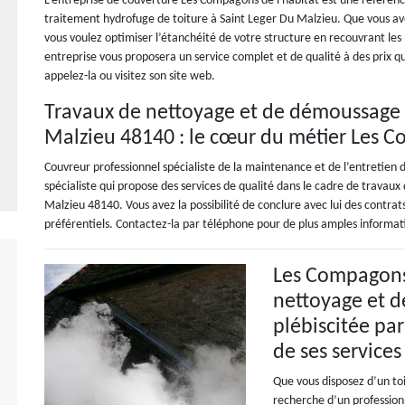
L’entreprise de couverture Les Compagons de l'habitat est une référen
traitement hydrofuge de toiture à Saint Leger Du Malzieu. Que vous avez
vous voulez optimiser l’étanchéité de votre structure en recouvrant les 
entreprise vous proposera un service complet et de qualité à des prix q
appelez-la ou visitez son site web.
Travaux de nettoyage et de démoussage d
Malzieu 48140 : le cœur du métier Les C
Couvreur professionnel spécialiste de la maintenance et de l’entretien 
spécialiste qui propose des services de qualité dans le cadre de travau
Malzieu 48140. Vous avez la possibilité de conclure avec lui des contrats
préférentiels. Contactez-la par téléphone pour de plus amples informati
Les Compagons d
nettoyage et 
plébiscitée par
de ses services
Que vous disposez d’un toi
recherche d’un professionn