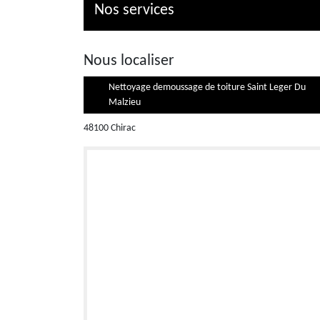
Nos services
Nous localiser
Nettoyage demoussage de toiture Saint Leger Du
Malzieu
48100 Chirac