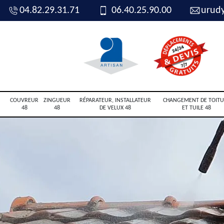
04.82.29.31.71
06.40.25.90.00
urud
COUVREUR
ZINGUEUR
RÉPARATEUR, INSTALLATEUR
CHANGEMENT DE TOITU
48
48
DE VELUX 48
ET TUILE 48