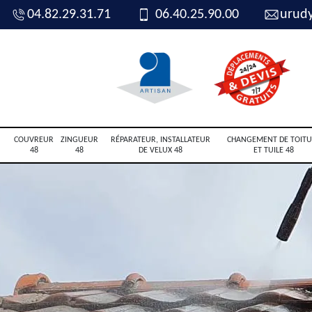
04.82.29.31.71
06.40.25.90.00
urud
COUVREUR
ZINGUEUR
RÉPARATEUR, INSTALLATEUR
CHANGEMENT DE TOITU
48
48
DE VELUX 48
ET TUILE 48