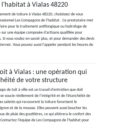
'habitat à Vialas 48220
itement de toiture à Vialas 48220, choisissez de vous
essionnel Les Compagons de l'habitat . Ce prestataire met
-faire pour le traitement antifongique ou hydrofuge de
ie sur une équipe composée d’artisans qualifiée pour
s. Si vous voulez en savoir plus, et pour demander des devis
 internet. Vous pouvez aussi l’appeler pendant les heures de
it à Vialas : une opération qui
chéité de votre structure
yage de toit à ville est un travail d’entretien que doit
il se soucie réellement de l’intégrité et de l’étanchéité de
les saletés qui recouvrent la toiture favorisent le
non et de la mousse. Elles peuvent aussi boucher les
ux de pluie des gouttières, ce qui altèrera le confort des
Contactez l’équipe de Les Compagons de l'habitat pour