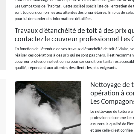
Pour un démoussage de toit en pente à Vialas avec une garantie de la qu
Les Compagons de l'habitat . Cette société spécialiste de l’entretien de 
sont toujours conformes aux attentes des propriétaires. En plus de cela,
pour lui demander des informations détaillées.
Travaux d’étanchéité de toit à des prix q
contactez le couvreur professionnel Les
En fonction de l’étendue de vos travaux d’étanchéité de toit à Vialas, v
réaliser ces opérations à des prix qui ne sont pas chers, il est recomma
couvreur professionnel est connu pour ses conditions tarifaires accessib
qualité, répondant aux attentes des clients les plus exigeants.
Nettoyage de t
opération à co
Les Compagons 
Le nettoyage de toiture à 
professionnel comme Les C
assurera la qualité de l’in
et que celle-ci est confié