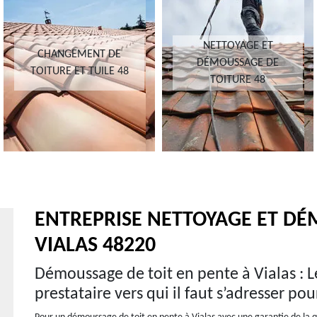
NETTOYAGE ET
CHANGEMENT DE
DÉMOUSSAGE DE
TOITURE ET TUILE 48
TOITURE 48
ENTREPRISE NETTOYAGE ET DÉ
VIALAS 48220
Démoussage de toit en pente à Vialas : L
prestataire vers qui il faut s’adresser po