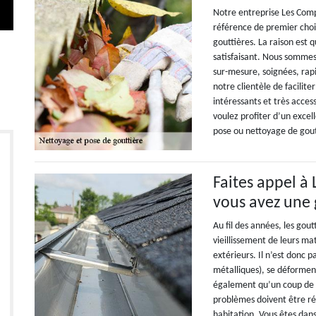
Notre entreprise Les Comp
référence de premier choi
gouttières. La raison est
satisfaisant. Nous sommes 
sur-mesure, soignées, rap
notre clientèle de facilite
intéressants et très acces
voulez profiter d’un exce
pose ou nettoyage de gout
Faites appel à
vous avez une 
Au fil des années, les gou
vieillissement de leurs ma
extérieurs. Il n’est donc pa
métalliques), se déforment
également qu’un coup de v
problèmes doivent être rég
habitation. Vous êtes dans