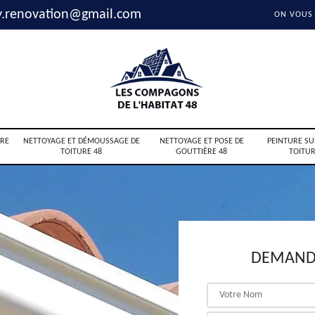
y.renovation@gmail.com
ON VOUS
RE
NETTOYAGE ET DÉMOUSSAGE DE
NETTOYAGE ET POSE DE
PEINTURE SU
TOITURE 48
GOUTTIÈRE 48
TOITUR
DEMANDE