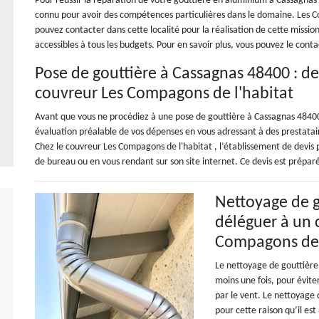
Pour réussir la réparation de votre gouttière en aluminium à Cassagnas 
connu pour avoir des compétences particulières dans le domaine. Les C
pouvez contacter dans cette localité pour la réalisation de cette mission.
accessibles à tous les budgets. Pour en savoir plus, vous pouvez le conta
Pose de gouttière à Cassagnas 48400 : de
couvreur Les Compagons de l'habitat
Avant que vous ne procédiez à une pose de gouttière à Cassagnas 4840
évaluation préalable de vos dépenses en vous adressant à des prestatair
Chez le couvreur Les Compagons de l'habitat , l’établissement de devis p
de bureau ou en vous rendant sur son site internet. Ce devis est prép
Nettoyage de g
déléguer à un
Compagons de 
Le nettoyage de gouttière
moins une fois, pour évite
par le vent. Le nettoyage d
pour cette raison qu’il e