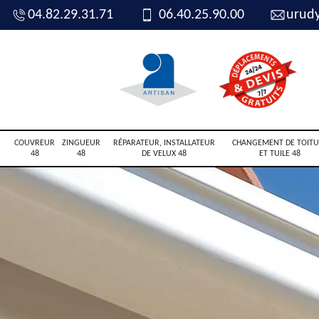
04.82.29.31.71
06.40.25.90.00
urud
COUVREUR
ZINGUEUR
RÉPARATEUR, INSTALLATEUR
CHANGEMENT DE TOITU
48
48
DE VELUX 48
ET TUILE 48