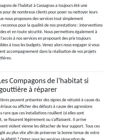
agons de l'habitat à Cassagnas a toujours été une
x pour de nombreux clients pour poser ou nettoyer leurs
 que nous proposons des services tout simplement
reconnus pour la qualité de nos prestations : interventions
ides et en toute sécurité. Nous permettons également à
r l’accès à nos services en proposant des prix toujours
sibles à tous les budgets. Venez alors nous engager si vous
llent accompagnement dans la réalisation de vos projets
tières.
 Les Compagons de l'habitat si
gouttière à réparer
ttières peuvent présenter des signes de vétusté à cause du
tériaux ou afficher des défauts à cause des agressions
s rare que ces installations rouillent (si elles sont
, se fissurent légèrement ou s’affaissent. Il arrive
ent violent vienne les détacher de leur support. Tous ces
lé au plus vite afin de préserver la bonne tenue de votre
 le 48400 ? Optez pour les services réparation de