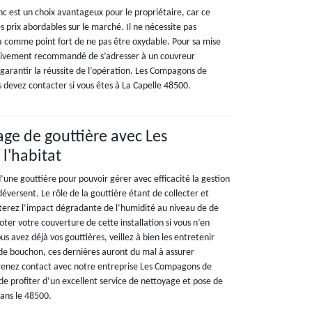
nc est un choix avantageux pour le propriétaire, car ce
 prix abordables sur le marché. Il ne nécessite pas
 a comme point fort de ne pas être oxydable. Pour sa mise
st vivement recommandé de s’adresser à un couvreur
arantir la réussite de l’opération. Les Compagons de
us devez contacter si vous êtes à La Capelle 48500.
age de gouttière avec Les
l'habitat
d’une gouttière pour pouvoir gérer avec efficacité la gestion
déversent. Le rôle de la gouttière étant de collecter et
iterez l’impact dégradante de l’humidité au niveau de de
ter votre couverture de cette installation si vous n’en
us avez déjà vos gouttières, veillez à bien les entretenir
de bouchon, ces dernières auront du mal à assurer
Prenez contact avec notre entreprise Les Compagons de
n de profiter d’un excellent service de nettoyage et pose de
dans le 48500.