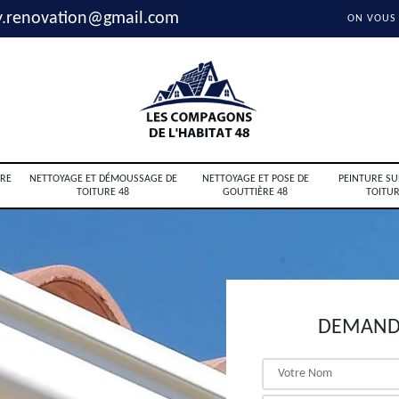
y.renovation@gmail.com
ON VOUS
RE
NETTOYAGE ET DÉMOUSSAGE DE
NETTOYAGE ET POSE DE
PEINTURE SU
TOITURE 48
GOUTTIÈRE 48
TOITUR
DEMANDE