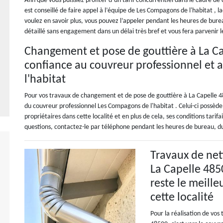
Afin que vous puissiez profiter d’un tarif concurrentiel dans le cadre d
est conseillé de faire appel à l’équipe de Les Compagons de l'habitat , la
voulez en savoir plus, vous pouvez l’appeler pendant les heures de bureau,
détaillé sans engagement dans un délai très bref et vous fera parvenir 
Changement et pose de gouttière à La Cap
confiance au couvreur professionnel et 
l'habitat
Pour vos travaux de changement et de pose de gouttière à La Capelle 485
du couvreur professionnel Les Compagons de l'habitat . Celui-ci possè
propriétaires dans cette localité et en plus de cela, ses conditions tarifa
questions, contactez-le par téléphone pendant les heures de bureau, du
Travaux de net
La Capelle 485
reste le meille
cette localité
Pour la réalisation de vos