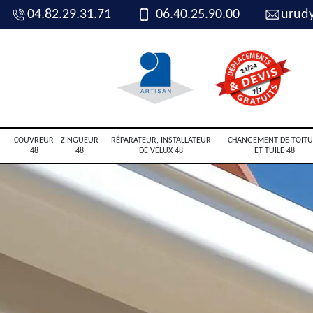
04.82.29.31.71
06.40.25.90.00
urud
COUVREUR
ZINGUEUR
RÉPARATEUR, INSTALLATEUR
CHANGEMENT DE TOITU
48
48
DE VELUX 48
ET TUILE 48