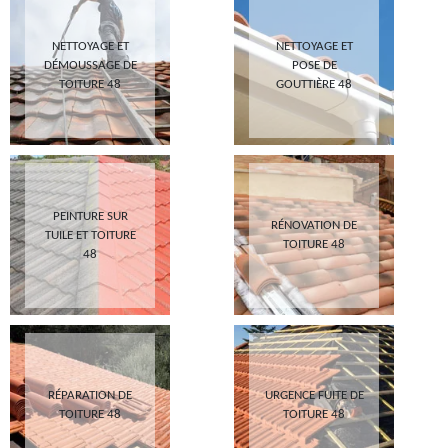
NETTOYAGE ET
NETTOYAGE ET
DÉMOUSSAGE DE
POSE DE
TOITURE 48
GOUTTIÈRE 48
PEINTURE SUR
RÉNOVATION DE
TUILE ET TOITURE
TOITURE 48
48
RÉPARATION DE
URGENCE FUITE DE
TOITURE 48
TOITURE 48