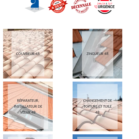
COUVREUR 48
ZINGUEUR 48
RÉPARATEUR,
CHANGEMENT DE
INSTALLATEUR DE
TOITURE ET TUILE
VELUX 48
48