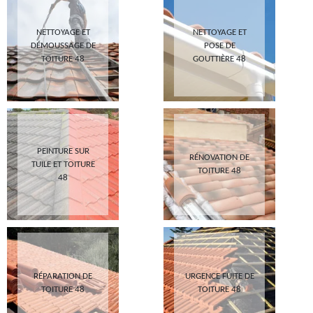
NETTOYAGE ET
NETTOYAGE ET
DÉMOUSSAGE DE
POSE DE
TOITURE 48
GOUTTIÈRE 48
PEINTURE SUR
RÉNOVATION DE
TUILE ET TOITURE
TOITURE 48
48
RÉPARATION DE
URGENCE FUITE DE
TOITURE 48
TOITURE 48