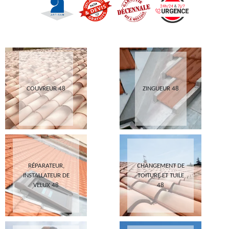
COUVREUR 48
ZINGUEUR 48
RÉPARATEUR,
CHANGEMENT DE
INSTALLATEUR DE
TOITURE ET TUILE
VELUX 48
48