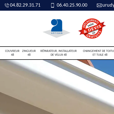
04.82.29.31.71
06.40.25.90.00
urud
COUVREUR
ZINGUEUR
RÉPARATEUR, INSTALLATEUR
CHANGEMENT DE TOITU
48
48
DE VELUX 48
ET TUILE 48