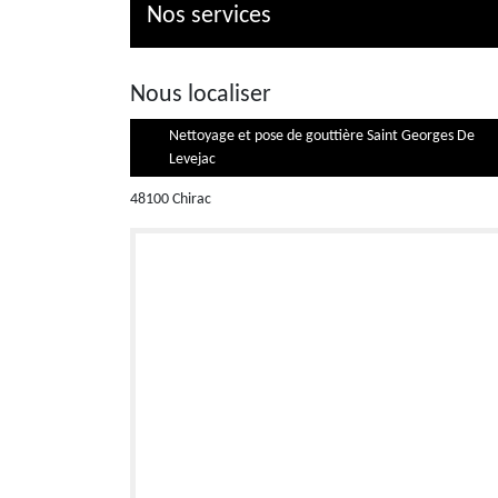
Nos services
Nous localiser
Nettoyage et pose de gouttière Saint Georges De
Levejac
48100 Chirac