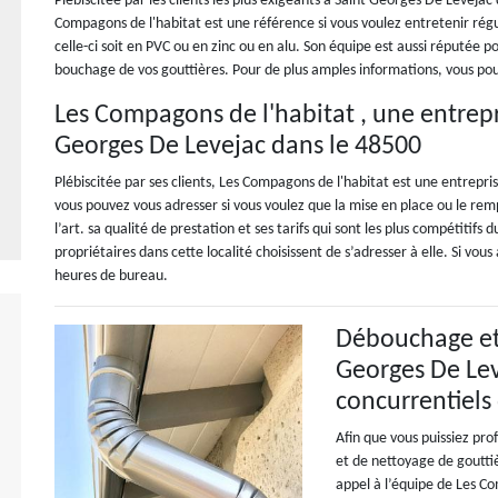
Plébiscitée par les clients les plus exigeants à Saint Georges De Levejac
Compagons de l'habitat est une référence si vous voulez entretenir rég
celle-ci soit en PVC ou en zinc ou en alu. Son équipe est aussi réputée pou
bouchage de vos gouttières. Pour de plus amples informations, vous po
Les Compagons de l'habitat , une entrepr
Georges De Levejac dans le 48500
Plébiscitée par ses clients, Les Compagons de l'habitat est une entrepri
vous pouvez vous adresser si vous voulez que la mise en place ou le rem
l’art. sa qualité de prestation et ses tarifs qui sont les plus compétitifs 
propriétaires dans cette localité choisissent de s’adresser à elle. Si vo
heures de bureau.
Débouchage et 
Georges De Leve
concurrentiels
Afin que vous puissiez pro
et de nettoyage de gouttiè
appel à l’équipe de Les Co