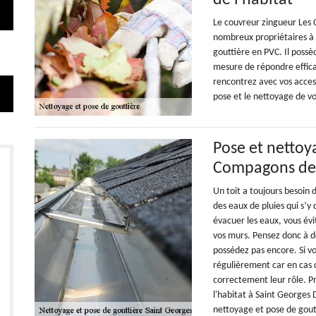
de l'habitat
Le couvreur zingueur Les 
nombreux propriétaires à 
gouttière en PVC. Il poss
mesure de répondre effica
rencontrez avec vos access
pose et le nettoyage de vo
Pose et nettoy
Compagons de 
Un toit a toujours besoin 
des eaux de pluies qui s’y 
évacuer les eaux, vous év
vos murs. Pensez donc à do
possédez pas encore. Si vo
régulièrement car en cas 
correctement leur rôle. 
l'habitat à Saint Georges 
nettoyage et pose de goutt