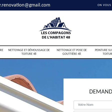
y.renovation@gmail.com
ON VOUS
RE
NETTOYAGE ET DÉMOUSSAGE DE
NETTOYAGE ET POSE DE
PEINTURE SU
TOITURE 48
GOUTTIÈRE 48
TOITUR
DEMANDE