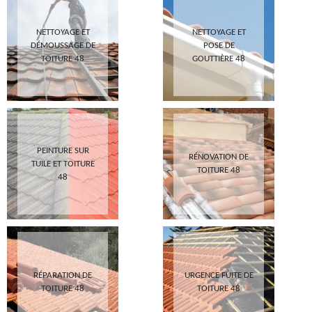
NETTOYAGE ET
NETTOYAGE ET
DÉMOUSSAGE DE
POSE DE
TOITURE 48
GOUTTIÈRE 48
PEINTURE SUR
RÉNOVATION DE
TUILE ET TOITURE
TOITURE 48
48
RÉPARATION DE
URGENCE FUITE DE
TOITURE 48
TOITURE 48