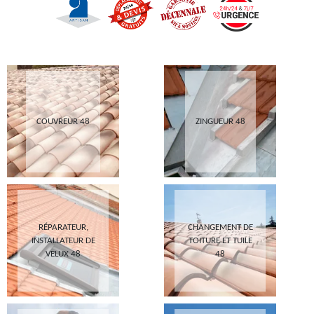
COUVREUR 48
ZINGUEUR 48
RÉPARATEUR,
CHANGEMENT DE
INSTALLATEUR DE
TOITURE ET TUILE
VELUX 48
48