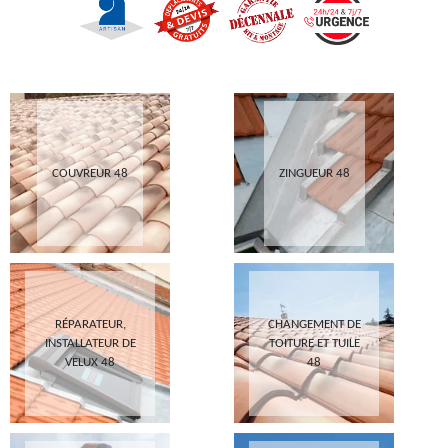
COUVREUR 48
ZINGUEUR 48
RÉPARATEUR,
CHANGEMENT DE
INSTALLATEUR DE
TOITURE ET TUILE
VELUX 48
48