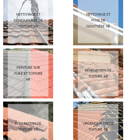
NETTOYAGE ET
NETTOYAGE ET
DÉMOUSSAGE DE
POSE DE
TOITURE 48
GOUTTIÈRE 48
PEINTURE SUR
RÉNOVATION DE
TUILE ET TOITURE
TOITURE 48
48
RÉPARATION DE
URGENCE FUITE DE
TOITURE 48
TOITURE 48