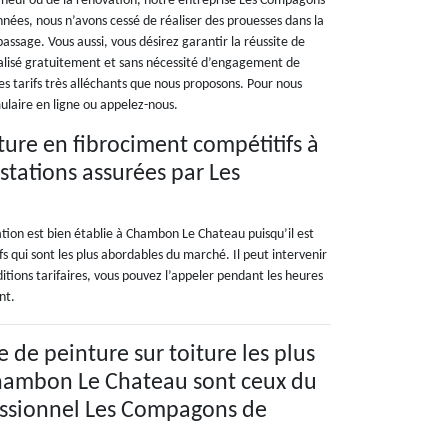
u neuf ou de la rénovation, notre entreprise Les Compagons
nnées, nous n’avons cessé de réaliser des prouesses dans la
passage. Vous aussi, vous désirez garantir la réussite de
nalisé gratuitement et sans nécessité d’engagement de
 les tarifs très alléchants que nous proposons. Pour nous
laire en ligne ou appelez-nous.
iture en fibrociment compétitifs à
tations assurées par Les
tion est bien établie à Chambon Le Chateau puisqu’il est
s qui sont les plus abordables du marché. Il peut intervenir
itions tarifaires, vous pouvez l’appeler pendant les heures
nt.
e de peinture sur toiture les plus
Chambon Le Chateau sont ceux du
essionnel Les Compagons de