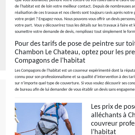
Que vous souhaitiez peindre votre toiture ou vos tuiles dans le cadre d
de l'habitat est de loin votre meilleur contact. Depuis de nombreuses a
réalisation de ces travaux et nos clients sont toujours ravis après notre 
votre projet ? Engagez-nous. Nous pouvons vous offrir un devis person
votre part. Vous y découvrirez tous les détails sur les travaux à faire et
soumettre votre demande de devis, remplissez tout simplement le formu
Pour des tarifs de pose de peintre sur to
Chambon Le Chateau, optez pour les pres
Compagons de l'habitat
Les Compagons de l'habitat est un couvreur expérimenté dont la réputa
connu pour son professionnalisme et sa qualité d’intervention à des tarif
sur n’importe quel type de couverture. Si vous voulez découvrir ses cond
de bureau afin de lui demander de vous établir un devis sans engageme
Les prix de pos
alléchants à 
couvreur prof
l'habitat