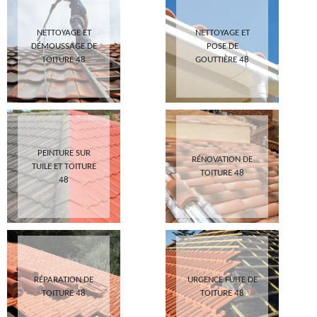
NETTOYAGE ET
NETTOYAGE ET
DÉMOUSSAGE DE
POSE DE
TOITURE 48
GOUTTIÈRE 48
PEINTURE SUR
RÉNOVATION DE
TUILE ET TOITURE
TOITURE 48
48
RÉPARATION DE
URGENCE FUITE DE
TOITURE 48
TOITURE 48