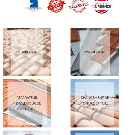
COUVREUR 48
ZINGUEUR 48
RÉPARATEUR,
CHANGEMENT DE
INSTALLATEUR DE
TOITURE ET TUILE
VELUX 48
48