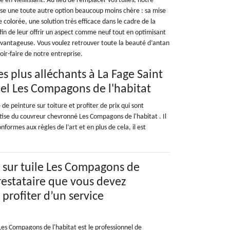
 en vieillissant. Au lieu de remplacer vos tuiles, notre
ose une toute autre option beaucoup moins chère : sa mise
e colorée, une solution très efficace dans le cadre de la
afin de leur offrir un aspect comme neuf tout en optimisant
avantageuse. Vous voulez retrouver toute la beauté d’antan
oir-faire de notre entreprise.
es plus alléchants à La Fage Saint
nel Les Compagons de l'habitat
de peinture sur toiture et profiter de prix qui sont
ertise du couvreur chevronné Les Compagons de l'habitat . Il
nformes aux règles de l’art et en plus de cela, il est
e sur tuile Les Compagons de
prestataire que vous devez
profiter d’un service
e Les Compagons de l'habitat est le professionnel de