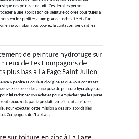
nsi que des peintres de toit. Ces derniers peuvent
procéder à une application de peinture colorée pour tuiles à
e vous voulez profiter d’une grande technicité et d’un
ur en savoir plus, vous pouvez la contacter pendant les
cement de peinture hydrofuge sur
le : ceux de Les Compagons de
les plus bas à La Fage Saint Julien
mence à perdre sa couleur d’origine et que vous constatez
choisissez de procéder à une pose de peinture hydrofuge sur
on pour lui redonner son éclat et pour empêcher que les pores
soient recouverts par le produit, empêchant ainsi une
luie. Pour exécuter cette mission à des prix abordables,
à Les Compagons de l'habitat .
e sur toiture en zinc à La Fage