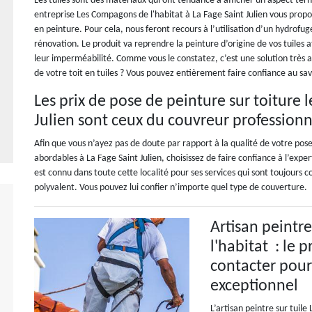
Les tuiles sont des matériaux qui ont tendance à afficher un aspect terne
entreprise Les Compagons de l'habitat à La Fage Saint Julien vous prop
en peinture. Pour cela, nous feront recours à l’utilisation d’un hydrofug
rénovation. Le produit va reprendre la peinture d’origine de vos tuiles 
leur imperméabilité. Comme vous le constatez, c’est une solution très 
de votre toit en tuiles ? Vous pouvez entièrement faire confiance au sav
Les prix de pose de peinture sur toiture l
Julien sont ceux du couvreur profession
Afin que vous n’ayez pas de doute par rapport à la qualité de votre pose 
abordables à La Fage Saint Julien, choisissez de faire confiance à l’exp
est connu dans toute cette localité pour ses services qui sont toujours co
polyvalent. Vous pouvez lui confier n’importe quel type de couverture.
Artisan peintr
l'habitat : le 
contacter pour 
exceptionnel
L’artisan peintre sur tuil