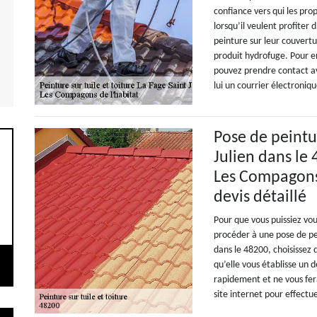
confiance vers qui les prop
lorsqu’il veulent profiter 
peinture sur leur couvertu
produit hydrofuge. Pour en 
pouvez prendre contact av
lui un courrier électroniqu
Pose de peintur
Julien dans le
Les Compagons 
devis détaillé
Pour que vous puissiez v
procéder à une pose de pei
dans le 48200, choisissez 
qu’elle vous établisse un 
rapidement et ne vous fera
site internet pour effect