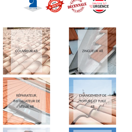
COUVREUR 48
ZINGUEUR 48
RÉPARATEUR,
CHANGEMENT DE
INSTALLATEUR DE
TOITURE ET TUILE
VELUX 48
48