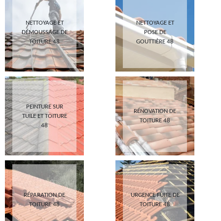
NETTOYAGE ET
NETTOYAGE ET
DÉMOUSSAGE DE
POSE DE
TOITURE 48
GOUTTIÈRE 48
PEINTURE SUR
RÉNOVATION DE
TUILE ET TOITURE
TOITURE 48
48
RÉPARATION DE
URGENCE FUITE DE
TOITURE 48
TOITURE 48