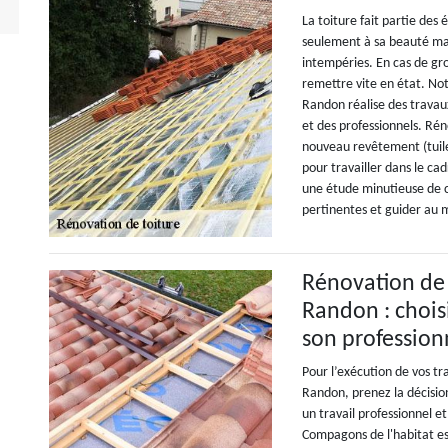
La toiture fait partie des
seulement à sa beauté ma
intempéries. En cas de gros
remettre vite en état. No
Randon réalise des travau
et des professionnels. Rén
nouveau revêtement (tuiles
pour travailler dans le ca
une étude minutieuse de ch
pertinentes et guider au 
Rénovation de 
Randon : chois
son professio
Pour l’exécution de vos t
Randon, prenez la décisio
un travail professionnel e
Compagons de l'habitat est