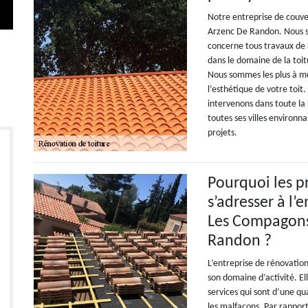
Notre entreprise de couver
Arzenc De Randon. Nous s
concerne tous travaux de 
dans le domaine de la toit
Nous sommes les plus à m
l’esthétique de votre toit
intervenons dans toute l
toutes ses villes environn
projets.
Pourquoi les pr
s’adresser à l’
Les Compagons 
Randon ?
L’entreprise de rénovatio
son domaine d’activité. El
services qui sont d’une qu
les malfaçons. Par rapport 