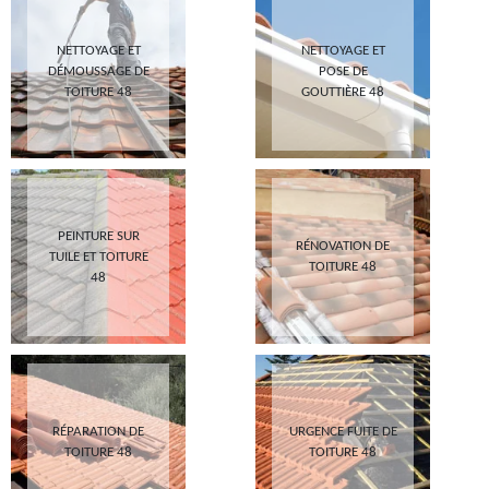
NETTOYAGE ET
NETTOYAGE ET
DÉMOUSSAGE DE
POSE DE
TOITURE 48
GOUTTIÈRE 48
PEINTURE SUR
RÉNOVATION DE
TUILE ET TOITURE
TOITURE 48
48
RÉPARATION DE
URGENCE FUITE DE
TOITURE 48
TOITURE 48