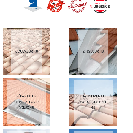
COUVREUR 48
ZINGUEUR 48
RÉPARATEUR,
CHANGEMENT DE
INSTALLATEUR DE
TOITURE ET TUILE
VELUX 48
48