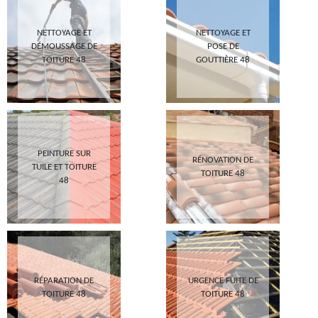
NETTOYAGE ET
NETTOYAGE ET
DÉMOUSSAGE DE
POSE DE
TOITURE 48
GOUTTIÈRE 48
PEINTURE SUR
RÉNOVATION DE
TUILE ET TOITURE
TOITURE 48
48
RÉPARATION DE
URGENCE FUITE DE
TOITURE 48
TOITURE 48