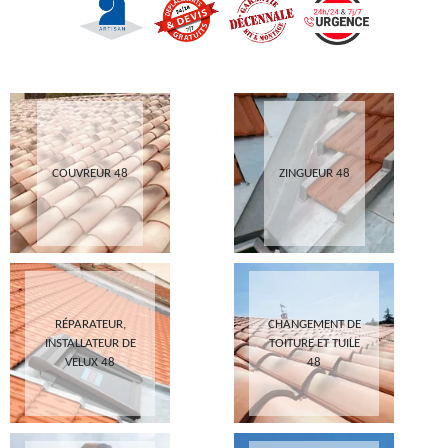
COUVREUR 48
ZINGUEUR 48
RÉPARATEUR,
CHANGEMENT DE
INSTALLATEUR DE
TOITURE ET TUILE
VELUX 48
48