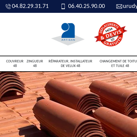
04.82.29.31.71
06.40.25.90.00
urud
COUVREUR
ZINGUEUR
RÉPARATEUR, INSTALLATEUR
CHANGEMENT DE TOITU
48
48
DE VELUX 48
ET TUILE 48