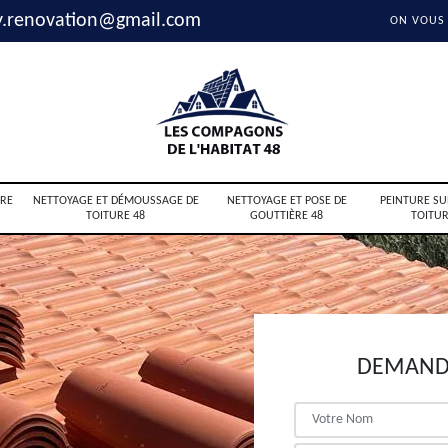
y.renovation@gmail.com
ON VOUS
RE
NETTOYAGE ET DÉMOUSSAGE DE
NETTOYAGE ET POSE DE
PEINTURE SU
TOITURE 48
GOUTTIÈRE 48
TOITUR
DEMANDE