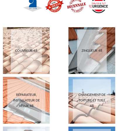
COUVREUR 48
ZINGUEUR 48
RÉPARATEUR,
CHANGEMENT DE
INSTALLATEUR DE
TOITURE ET TUILE
VELUX 48
48