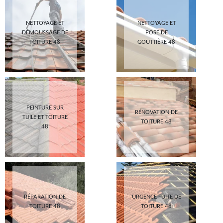
NETTOYAGE ET
NETTOYAGE ET
DÉMOUSSAGE DE
POSE DE
TOITURE 48
GOUTTIÈRE 48
PEINTURE SUR
RÉNOVATION DE
TUILE ET TOITURE
TOITURE 48
48
RÉPARATION DE
URGENCE FUITE DE
TOITURE 48
TOITURE 48