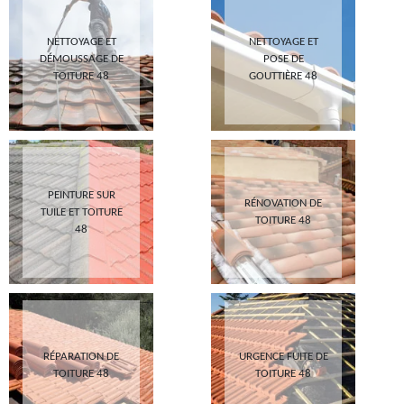
NETTOYAGE ET
NETTOYAGE ET
DÉMOUSSAGE DE
POSE DE
TOITURE 48
GOUTTIÈRE 48
PEINTURE SUR
RÉNOVATION DE
TUILE ET TOITURE
TOITURE 48
48
RÉPARATION DE
URGENCE FUITE DE
TOITURE 48
TOITURE 48