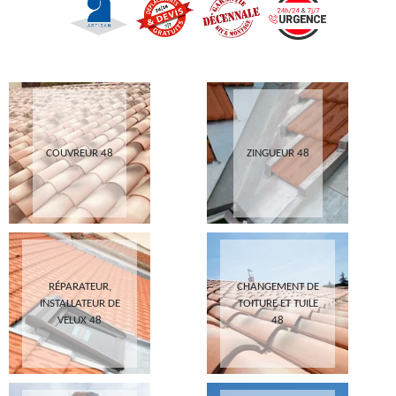
COUVREUR 48
ZINGUEUR 48
RÉPARATEUR,
CHANGEMENT DE
INSTALLATEUR DE
TOITURE ET TUILE
VELUX 48
48