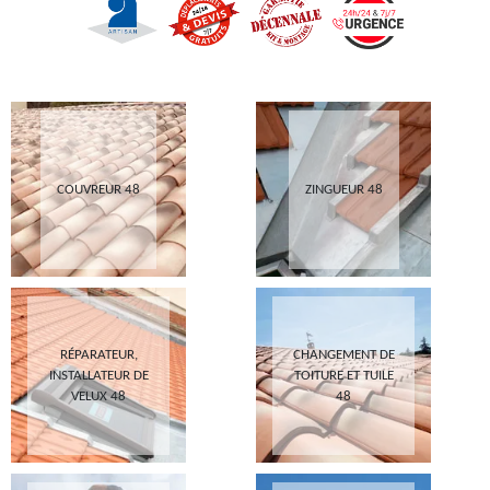
COUVREUR 48
ZINGUEUR 48
RÉPARATEUR,
CHANGEMENT DE
INSTALLATEUR DE
TOITURE ET TUILE
VELUX 48
48