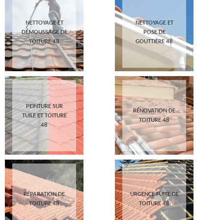
NETTOYAGE ET
NETTOYAGE ET
DÉMOUSSAGE DE
POSE DE
TOITURE 48
GOUTTIÈRE 48
PEINTURE SUR
RÉNOVATION DE
TUILE ET TOITURE
TOITURE 48
48
RÉPARATION DE
URGENCE FUITE DE
TOITURE 48
TOITURE 48