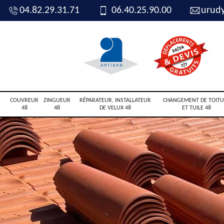
04.82.29.31.71
06.40.25.90.00
urud
COUVREUR
ZINGUEUR
RÉPARATEUR, INSTALLATEUR
CHANGEMENT DE TOITU
48
48
DE VELUX 48
ET TUILE 48