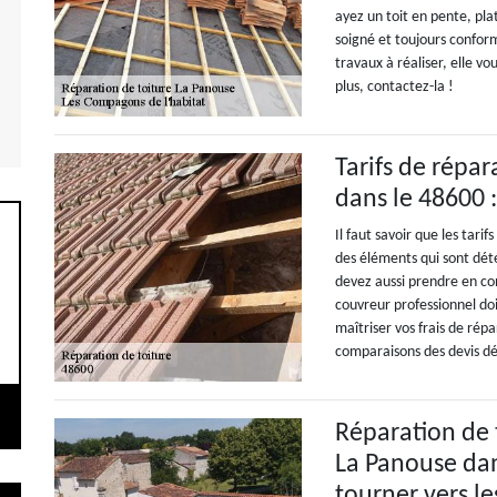
ayez un toit en pente, pla
soigné et toujours conform
travaux à réaliser, elle vo
plus, contactez-la !
Tarifs de répar
dans le 48600 
Il faut savoir que les tari
des éléments qui sont dété
devez aussi prendre en con
couvreur professionnel doi
maîtriser vos frais de rép
comparaisons des devis dét
Réparation de t
La Panouse dan
tourner vers le