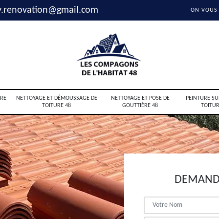
y.renovation@gmail.com
ON VOUS
RE
NETTOYAGE ET DÉMOUSSAGE DE
NETTOYAGE ET POSE DE
PEINTURE SU
TOITURE 48
GOUTTIÈRE 48
TOITUR
DEMANDE