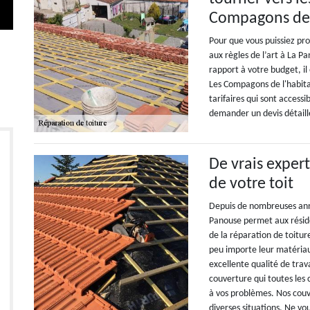
Compagons de 
Pour que vous puissiez pr
aux règles de l’art à La P
rapport à votre budget, il
Les Compagons de l'habitat
tarifaires qui sont accessib
demander un devis détaill
De vrais exper
de votre toit
Depuis de nombreuses anné
Panouse permet aux réside
de la réparation de toitur
peu importe leur matériau
excellente qualité de trav
couverture qui toutes les
à vos problèmes. Nos couv
diverses situations. Ne vo