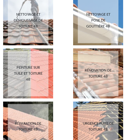
NETTOYAGE ET
NETTOYAGE ET
DÉMOUSSAGE DE
POSE DE
TOITURE 48
GOUTTIÈRE 48
PEINTURE SUR
RÉNOVATION DE
TUILE ET TOITURE
TOITURE 48
48
RÉPARATION DE
URGENCE FUITE DE
TOITURE 48
TOITURE 48