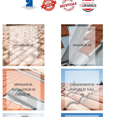
COUVREUR 48
ZINGUEUR 48
RÉPARATEUR,
CHANGEMENT DE
INSTALLATEUR DE
TOITURE ET TUILE
VELUX 48
48